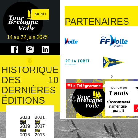
NO
Toggle
MENU
PARTENAIRES
navigation
14 au 22 juin 2025
HISTORIQUE
>
DES 10
DERNIÈRES
ÉDITIONS
2023
2021
2019
2017
2015
2013